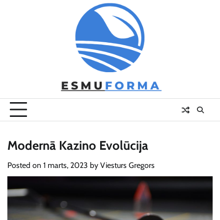
Skip
to
content
Modernā Kazino Evolūcija
Posted on
1 marts, 2023
by
Viesturs Gregors