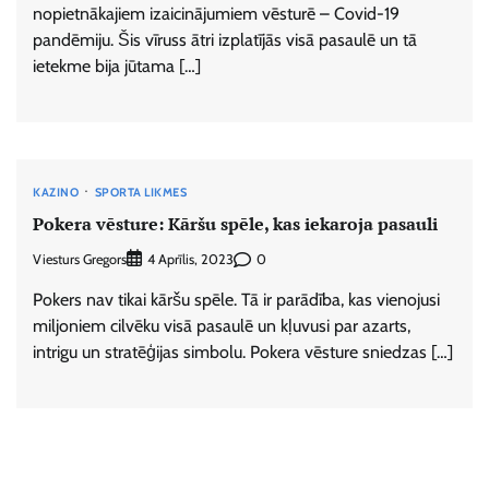
nopietnākajiem izaicinājumiem vēsturē – Covid-19
pandēmiju. Šis vīruss ātri izplatījās visā pasaulē un tā
ietekme bija jūtama […]
KAZINO
SPORTA LIKMES
Pokera vēsture: Kāršu spēle, kas iekaroja pasauli
Viesturs Gregors
0
4 Aprīlis, 2023
Pokers nav tikai kāršu spēle. Tā ir parādība, kas vienojusi
miljoniem cilvēku visā pasaulē un kļuvusi par azarts,
intrigu un stratēģijas simbolu. Pokera vēsture sniedzas […]