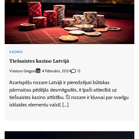
KAZINO
Tiešsaistes kazino Latvijā
Viesturs Gregors
0
4 Februāris, 2024
Azartspēļu nozare Latvijā ir pieredzējusi būtiskas
pārmaiņas pēdējās desmitgadēs, it īpaši attiecībā uz
tiešsaistes kazino attīstību. Šī nozare ir kļuvusi par svarīgu
izklaides elementu valstī, […]